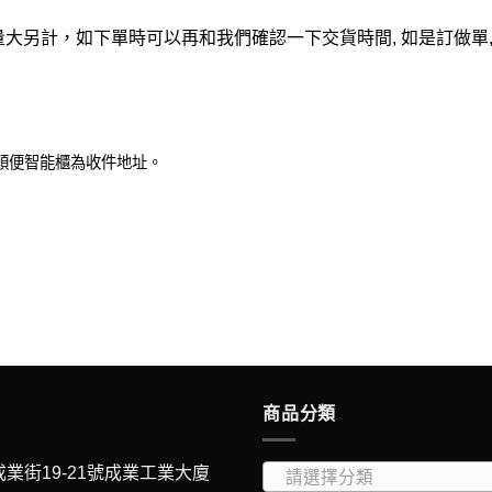
可交貨，量大另計，如下單時可以再和我們確認一下交貨時間, 如是訂做單
或順便智能櫃為收件地址。
商品分類
成業街19-21號成業工業大廈
請選擇分類