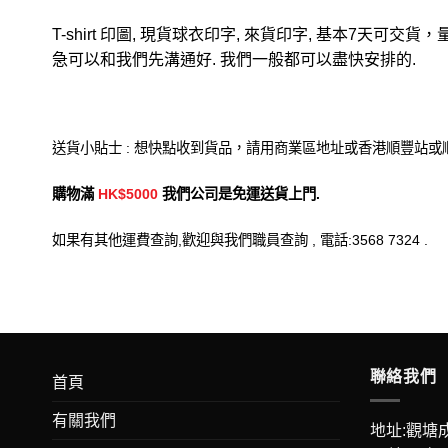
T-shirt 印圖, 現貨球衣印字, 來貨印字, 基本7天
急可以和我們先溝通好. 我們一般都可以盡快安排的.
送貨小貼士 : 想快點收到貨品，請用商業區地址或香港順豐站
購物滿
HK$5000
我們公司是免運送貨上門.
如果有其他運費查詢,歡迎與我們職員查詢 , 電話:3568 7324 .
聯絡我們
首頁
有關我們
地址:觀塘