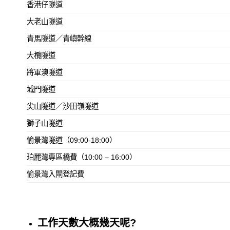
香港仔隧道
大老山隧道
青馬隧道／青嶼幹線
大欖隧道
將軍澳隧道
城門隧道
尖山隧道／沙田嶺隧道
獅子山隧道
愉景灣隧道（09:00-18:00）
珀麗灣專區橋費（10:00 – 16:00）
愉景灣入閘登記費
工作天數大概幾天呢?