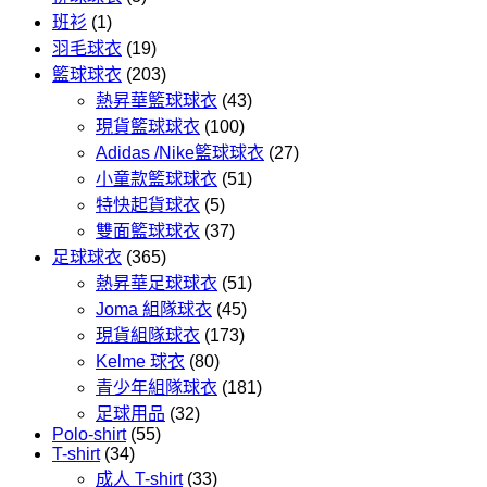
班衫
(1)
羽毛球衣
(19)
籃球球衣
(203)
熱昇華籃球球衣
(43)
現貨籃球球衣
(100)
Adidas /Nike籃球球衣
(27)
小童款籃球球衣
(51)
特快起貨球衣
(5)
雙面籃球球衣
(37)
足球球衣
(365)
熱昇華足球球衣
(51)
Joma 組隊球衣
(45)
現貨組隊球衣
(173)
Kelme 球衣
(80)
青少年組隊球衣
(181)
足球用品
(32)
Polo-shirt
(55)
T-shirt
(34)
成人 T-shirt
(33)