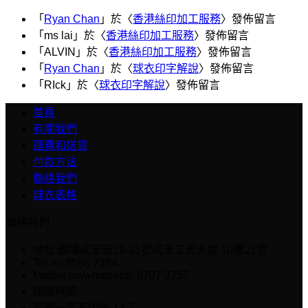
「
Ryan Chan
」於〈
香港絲印加工服務
〉發佈留言
「
ms lai
」於〈
香港絲印加工服務
〉發佈留言
「
ALVIN
」於〈
香港絲印加工服務
〉發佈留言
「
Ryan Chan
」於〈
球衣印字解說
〉發佈留言
「
RIck
」於〈
球衣印字解說
〉發佈留言
首頁
有關我們
運費和送貨
付款方法
聯絡我們
球衣表格
聯絡我們
地址:觀塘成業街19-21號成業工業大廈 10樓21室
Tel no:3568 7324
Moblie no/whatsapp: 9707 2757
開放時間:
星期一至五中午 12-7