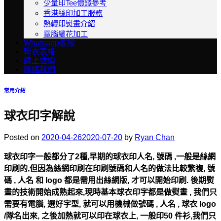
少量印Tee價錢參考
香港絲印加工服務
熱轉印熨畫介紹
電腦繡花加工
Whatsapp客服
球衣表格
線上估價
聯絡我們
常用介紹
球衣印字解說
Posted on
2020-04-26
2020-07-20
by
Ryan Chan
球衣印字一般都分了2種,早期的球衣印人名, 號碼 ,一般是絲網
印刷的,但因為絲網印刷在印刷號碼和人名的做法比較繁複, 號
碼 , 人名 和 logo 都是需用出絲網版, 才可以開始印刷. 後期熨
畫的技術開始成熟起來,現時基本球衣印字都是做熨畫 , 我們只
需要有電腦, 選好字型, 就可以用機械做號碼 , 人名 , 球衣 logo
/隊名出來, 之後加熱就可以印在球衣上, 一般印50 件衫,我們只