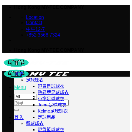
Skip
Hong Kong MY-TEE COMPANY
to
Location
content
Contact
中午12-7
+852 3568 7324
Hong Kong MY-TEE COMPANY
球衣
足球球衣
現貨足球球衣
Menu
熱昇華足球球衣
小童足球球衣
搜
Joma足球球衣
尋
Kelme足球球衣
足球用品
關
登入
籃球球衣
鍵
現貨籃球球衣
字: