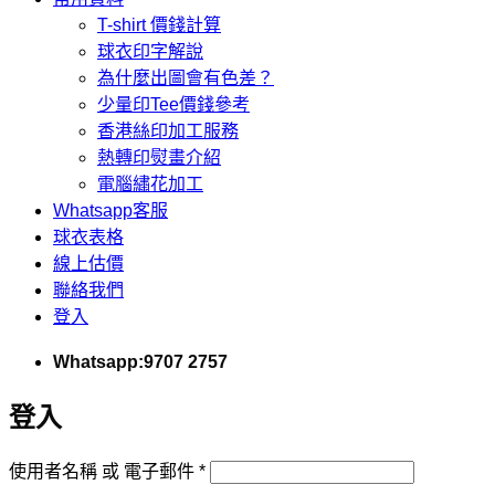
T-shirt 價錢計算
球衣印字解說
為什麼出圖會有色差？
少量印Tee價錢參考
香港絲印加工服務
熱轉印熨畫介紹
電腦繡花加工
Whatsapp客服
球衣表格
線上估價
聯絡我們
登入
Whatsapp:9707 2757
登入
必
使用者名稱 或 電子郵件
*