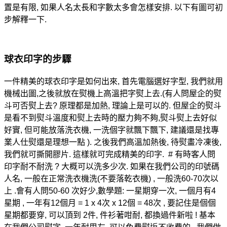
置是有限, 如果人名太長和字數太多會怎樣安排. 以下有圖可初
步解釋一下.
球衣印字的步驟
一件精美的球衣印字是如何出來, 首先電腦選好字型, 我們就用
機械出圖,之後就放在熨機上高溫把字熨上去.(有人問屋企的熨
斗可否熨上去? 原理都是加熱, 理論上是可以的. 但屋企的熨斗
是看不到熨斗溫度和熨上去時的壓力夠不夠,熨斗熨上去好似
好實, 但可能放落洗衣機, 一洗個字就飄下飄下, 建議還是找專
業人仕熨還是理想一點 ). 之後我們高溫加熱後, 待熨畫冷凍後,
我們就可撕開膠片. 這樣就可完成精美的印字. # 有時客人問
印字耐不耐洗 ? 大概可以洗多少次. 如果在我們公司的印號碼
人名, 一般在正常洗衣機洗(不要落乾衣機) , 一般洗60-70次以
上 .會有人問50-60 次好少,數學題: 一星期穿一次, 一個月有4
星期 , 一年有12個月 = 1 x 4次 x 12個 = 48次 , 要記住是個個
星期都要穿, 可以頂到 2件, 件衫著咁耐, 都換過件新啦 ! 基本