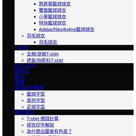
熱昇華籃球球衣
雙面籃球球衣
小童籃球球衣
特快籃球球衣
Adidas/Nike/kelme籃球球衣
羽毛球衣
羽毛球衣
T-shirt
全棉/混棉T-shirt
透氣/快乾料T-shirt
Polo-shirt
廣告帽
衛衣
風褸
球衣印字服務
籃球字型
其他字型
足球字型
常用資料
T-shirt 價錢計算
球衣印字解說
為什麼出圖會有色差？