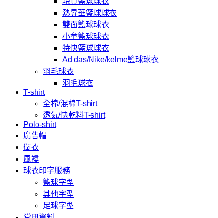
現貨籃球球衣
熱昇華籃球球衣
雙面籃球球衣
小童籃球球衣
特快籃球球衣
Adidas/Nike/kelme籃球球衣
羽毛球衣
羽毛球衣
T-shirt
全棉/混棉T-shirt
透氣/快乾料T-shirt
Polo-shirt
廣告帽
衛衣
風褸
球衣印字服務
籃球字型
其他字型
足球字型
常用資料