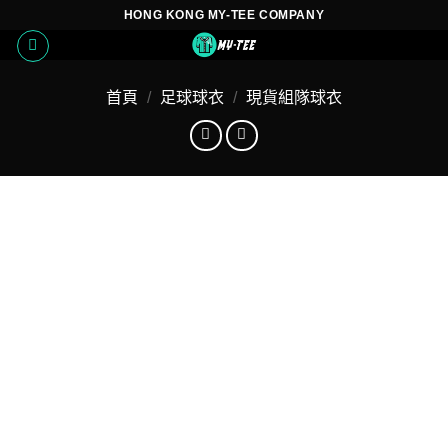
Skip
HONG KONG MY-TEE COMPANY
to
content
首頁
/
足球球衣
/
現貨組隊球衣