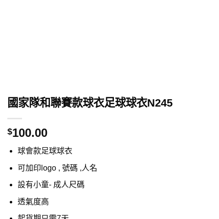
國家隊和聯賽款球衣足球球衣N245
100.00
$
球會款足球球衣
可加印logo , 號碼 ,人名
設有小童- 成人尺碼
透氣度高
起貨期只需7天