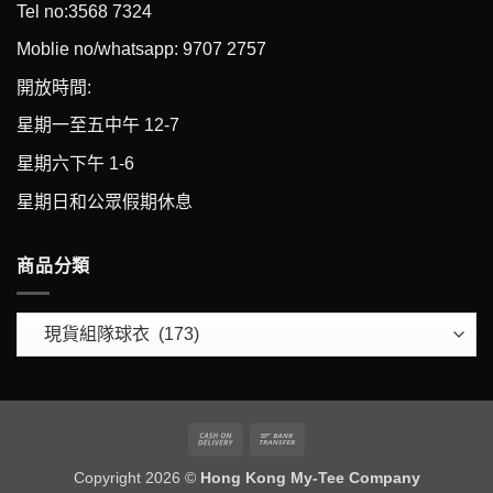
Tel no:3568 7324
Moblie no/whatsapp: 9707 2757
開放時間:
星期一至五中午 12-7
星期六下午 1-6
星期日和公眾假期休息
商品分類
Cash
Bank
On
Transfer
Copyright 2026 ©
Hong Kong My-Tee Company
Delivery