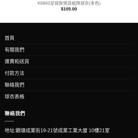
K8860足球款現貨組隊球衣(多色)
$
105.00
首頁
有關我們
運費和送貨
付款方法
聯絡我們
球衣表格
聯絡我們
地址:觀塘成業街19-21號成業工業大廈 10樓21室