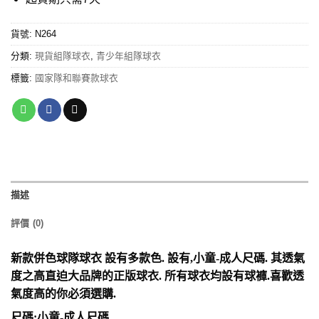
貨號:
N264
分類:
現貨組隊球衣
,
青少年組隊球衣
標籤:
國家隊和聯賽款球衣
描述
評價 (0)
新款併色球隊球衣 設有多款色. 設有,小童-成人尺碼. 其透氣
度之高直迫大品牌的正版球衣. 所有球衣均設有球褲.喜歡透
氣度高的你必須選購.
尺碼:小童-成人尺碼