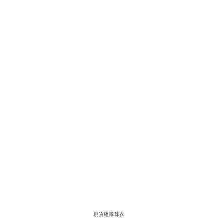
現貨組隊球衣