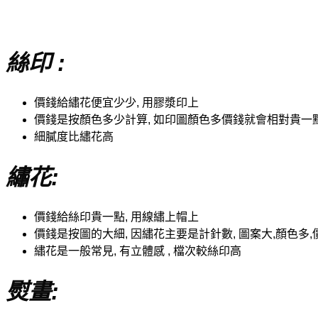
絲印 :
價錢給繡花便宜少少, 用膠漿印上
價錢是按顏色多少計算, 如印圖顏色多價錢就會相對貴一
細膩度比繡花高
繡花:
價錢給絲印貴一點, 用線繡上帽上
價錢是按圖的大細, 因繡花主要是計針數, 圖案大,顏色多
繡花是一般常見, 有立體感 , 檔次較絲印高
熨畫: