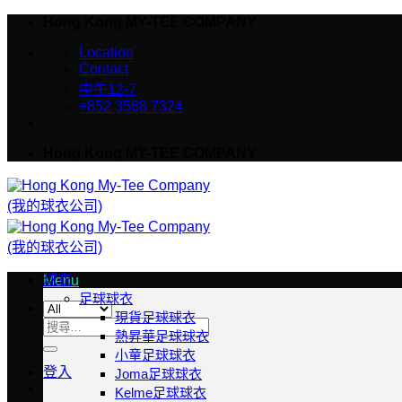
Skip
Hong Kong MY-TEE COMPANY
to
Location
content
Contact
中午12-7
+852 3568 7324
Hong Kong MY-TEE COMPANY
球衣
Menu
足球球衣
現貨足球球衣
搜
熱昇華足球球衣
尋
小童足球球衣
關
登入
Joma足球球衣
Kelme足球球衣
鍵