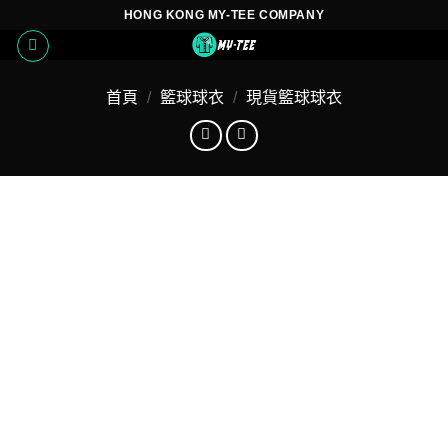
Skip
HONG KONG MY-TEE COMPANY
to
content
首頁
/
籃球球衣
/
現貨籃球球衣