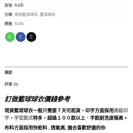
貨號:
A105
分類:
現貨籃球球衣
,
籃球球衣
標籤:
A105
描述
評價 (0)
訂做籃球球衣價錢參考
現貨籃球球衣一般只需要７天可起貨，印字方面採用
高級印
字
，
字型款式
特多，超過１００款以上．字款耐洗度極高。
布料方面採用快乾料 , 透氣高, 適合喜歡舒適的你