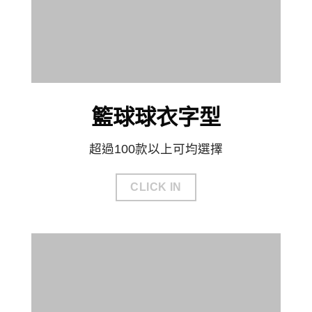
籃球球衣字型
超過100款以上可均選擇
CLICK IN