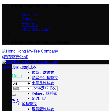
Skip
Hong Kong MY-TEE COMPANY
to
Location
content
Contact
中午12-7
+852 3568 7324
Hong Kong MY-TEE COMPANY
球衣
足球球衣
現貨足球球衣
Menu
熱昇華足球球衣
小童足球球衣
Joma足球球衣
搜
Kelme足球球衣
尋
足球用品
關
登入
籃球球衣
鍵
現貨籃球球衣