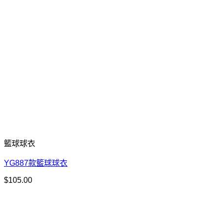
籃球球衣
YG887款籃球球衣
$
105.00