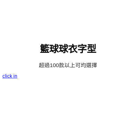
籃球球衣字型
超過100款以上可均選擇
click in