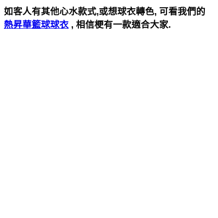
如客人有其他心水款式,或想球衣轉色, 可看我們的
熱昇華籃球球衣
, 相信梗有一款適合大家.