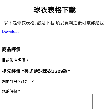
球衣表格下載
以下是球衣表格, 歡迎下載,填妥資料之後可電郵給我.
Download
商品評價
目前沒有評價。
搶先評價 “美式籃球球衣JS29款”
您的評分
*
您的評價
*