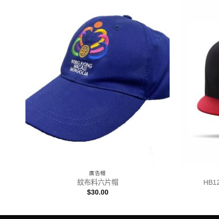
廣告帽
紋布料六片帽
HB1
$
30.00