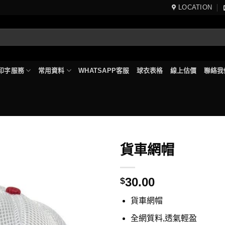
LOCATION
印字服務
常用資料
WHATSAPP客服
球衣表格
線上估價
聯絡我
貨車網帽
30.00
$
貨車網帽
全網質料,透氣輕盈