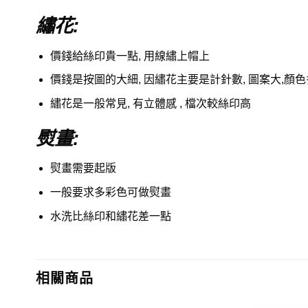
繡花:
價錢給絲印貴一點, 用線繡上帽上
價錢是按圖的大細, 因繡花主要是計針數, 圖案大,顏
繡花是一般常見, 有立體感 , 檔次較絲印高
熨畫:
熨畫需要起版
一般要求多彩色可做熨畫
水洗比絲印和繡花差一點
相關商品