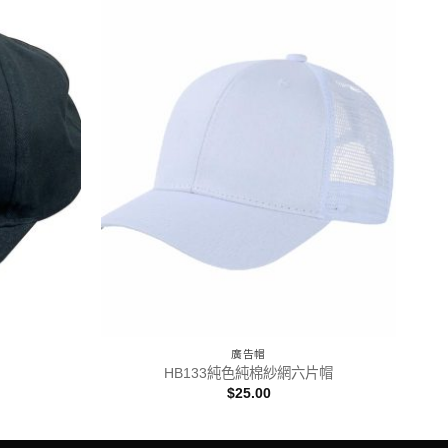
廣告帽
HB133純色純棉紗網六片帽
$
25.00