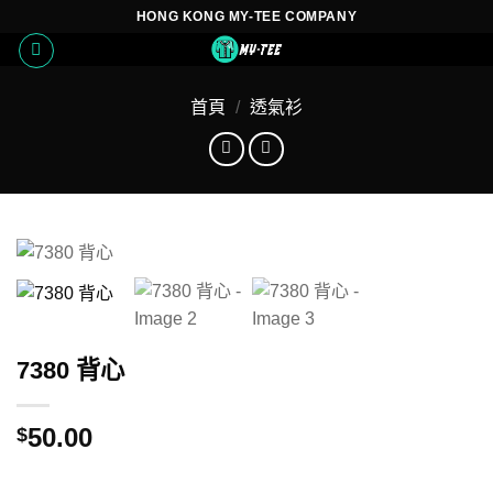
Skip
HONG KONG MY-TEE COMPANY
to
content
首頁
/
透氣衫
7380 背心
50.00
$