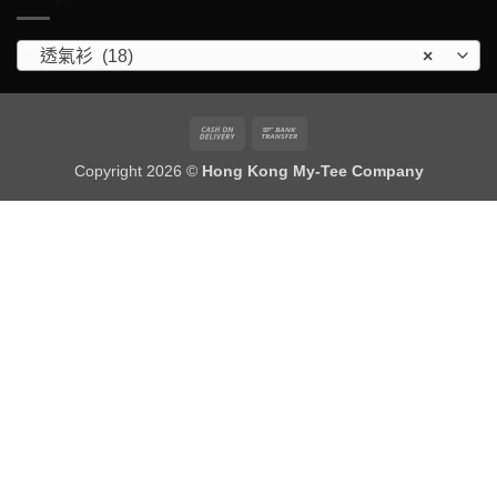
透氣衫 (18)
×
Cash
Bank
On
Transfer
Copyright 2026 ©
Hong Kong My-Tee Company
Delivery