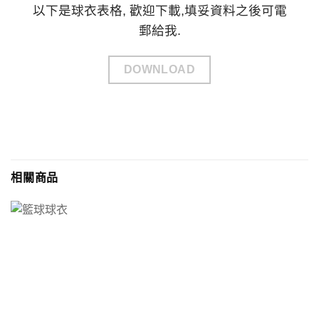
以下是球衣表格, 歡迎下載,填妥資料之後可電
郵給我.
DOWNLOAD
相關商品