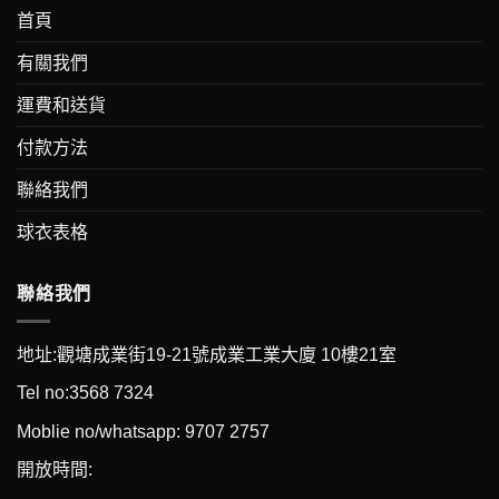
首頁
有關我們
運費和送貨
付款方法
聯絡我們
球衣表格
聯絡我們
地址:觀塘成業街19-21號成業工業大廈 10樓21室
Tel no:3568 7324
Moblie no/whatsapp: 9707 2757
開放時間: