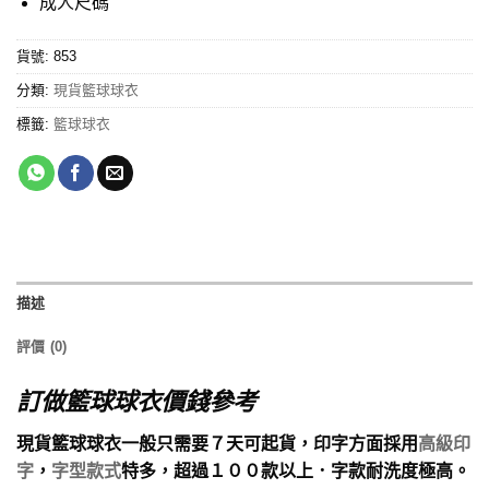
成人尺碼
貨號:
853
分類:
現貨籃球球衣
標籤:
籃球球衣
描述
評價 (0)
訂做籃球球衣價錢參考
現貨籃球球衣一般只需要７天可起貨，印字方面採用
高級印
字
，
字型款式
特多，超過１００款以上．字款耐洗度極高。