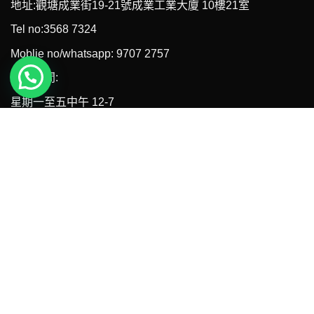
地址:觀塘成業街19-21號成業工業大廈 10樓21室
Tel no:3568 7324
Moblie no/whatsapp: 9707 2757
開放時間:
星期一至五中午 12-7
星期六下午 1-6
星期日和公眾假期休息
商品分類
現貨籃球球衣 (100)
×
Cash
Bank
On
Transfer
Copyright 2026 ©
Hong Kong My-Tee Company
Delivery