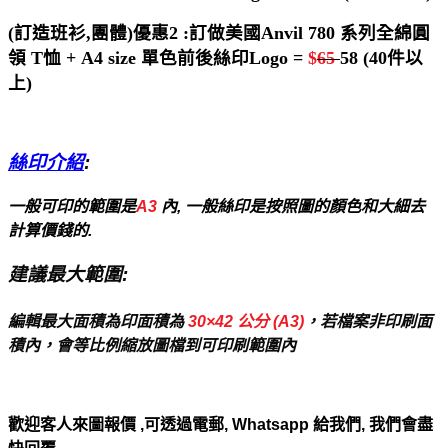
(訂造班衫,團體)優惠2 :訂做美國Anvil 780 系列全綿圓
領 T恤 + A4 size 單色前後絲印Logo =
$
65
58
(40件以
上)
絲印介紹
:
一般可印的範圍是
A3
內, 一般絲印是按照圖的顏色和大細去
計算價錢的.
建議最大範圍:
編輯最大面積為印面積為
30×42 公分 (A3)
，若檔案非印刷面
積內，會等比例縮放圖檔到可印刷範圍內
歡迎客人來圖報價 ,可透過電郵, Whatsapp 給我們, 我們會盡