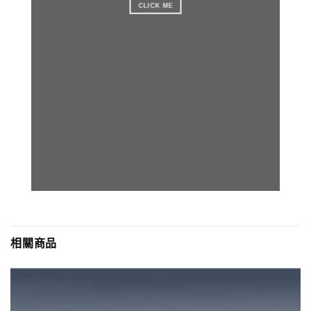
CLICK ME
相關商品