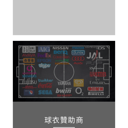
球衣贊助商