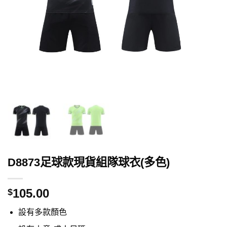
D8873足球款現貨組隊球衣(多色)
105.00
$
設有多款顏色