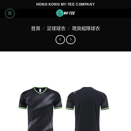
Skip
HONG KONG MY-TEE COMPANY
to
content
首頁
/
足球球衣
/
現貨組隊球衣