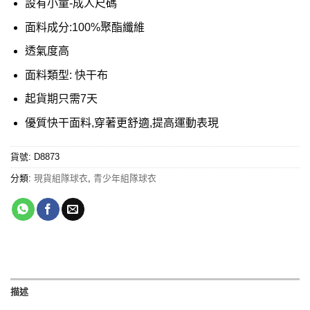
設有小童-成人尺碼
面料成分:100%聚酯纖維
透氣度高
面料類型: 快干布
起貨期只需7天
優質快干面料,穿著更舒適,提高運動表現
貨號:
D8873
分類:
現貨組隊球衣
,
青少年組隊球衣
描述