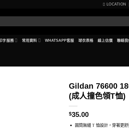
LOCATION
印字服務
常用資料
WHATSAPP客服
球衣表格
線上估價
聯絡我
Gildan 76600 1
(成人撞色領T恤)
35.00
$
圓筒無縫 T 恤設計，穿著更舒