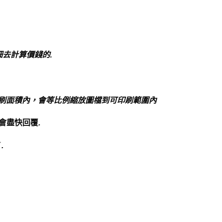
細去計算價錢的
.
刷面積內，會等比例縮放圖檔到可印刷範圍內
會盡快回覆
.
.