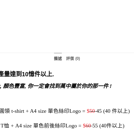
描述
評價 (0)
年銷產量達到10憶件以上.
齊全, 顏色豐富, 你一定會找到萬中屬於你的那一件 !
shirt + A4 size 單色絲印Logo =
$
50
45
(40 件以上)
恤 + A4 size 單色前後絲印Logo =
$
60
55
(40件以上)