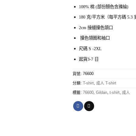
100% 棉 (部份顏色含滌綸)
180 克/平方米（每平方碼 5.3
2cm 接縫撞色頜口
撞色領圈和袖口
尺碼 S -2XL
起貨3-7 日
貨號:
76600
分類:
T-shirt
,
成人 T-shirt
標籤:
76600
,
Gildan
,
t-shirt
,
成人