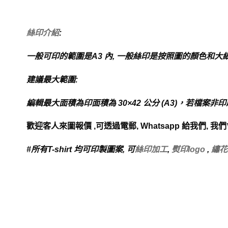
絲印介紹
:
一般可印的範圍是
A3
內
,
一般絲印是按照圖的顏色和大
建議最大範圍
:
編輯最大面積為印面積為
30×42
公分
(A3)
，若檔案非印
歡迎客人來圖報價
,
可透過電郵
, Whatsapp
給我們
,
我們
#
所有
T-shirt
均可印製圖案
,
可
絲印加工
,
熨印logo
,
繡花