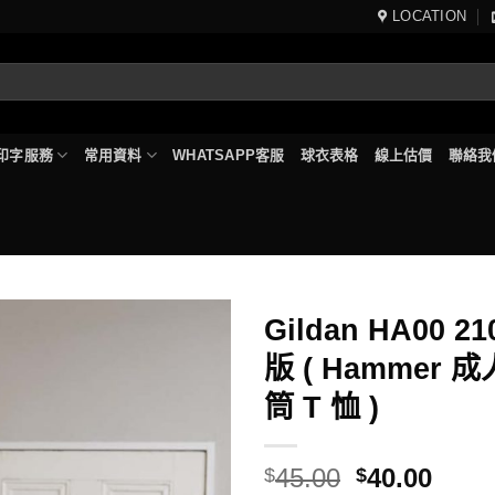
LOCATION
印字服務
常用資料
WHATSAPP客服
球衣表格
線上估價
聯絡我
Gildan HA00 2
版 ( Hammer 
筒 T 恤 )
Original
Curr
45.00
40.00
$
$