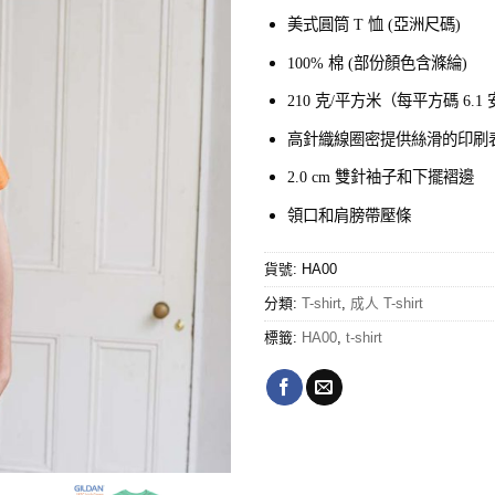
price
price
美式圓筒 T 恤 (亞洲尺碼)
was:
is:
$45.00.
$40.0
100% 棉 (部份顏色含滌綸)
210 克/平方米（每平方碼 6.1
高針織線圈密提供絲滑的印刷
2.0 cm 雙針袖子和下擺褶邊
領口和肩膀帶壓條
貨號:
HA00
分類:
T-shirt
,
成人 T-shirt
標籤:
HA00
,
t-shirt