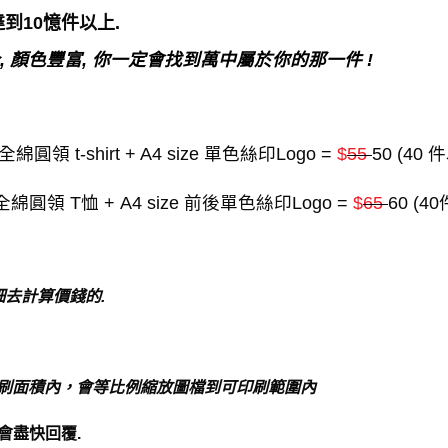
量達到10憶件以上.
,
顏色豐富
,
你一定會找到萬中屬於你的那一件
!
 t-shirt + A4 size 單色絲印Logo =
$
55
50 (40 
圓領 T恤 + A4 size 前後單色絲印Logo =
$
65
60 (4
細去計算價錢的
.
刷面積內，會等比例縮放圖檔到可印刷範圍內
會盡快回覆
.