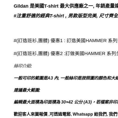
Gildan 是美國T-shirt 最大供應廠之一, 年銷產
#
注重舒適的經典
T-shirt ,
男款版型完美
,
尺寸齊全
#(訂造班衫,團體) 優惠1 : 訂造美國HAMMER 系列全綿圓領
#(訂造班衫,團體) 優惠2 :訂做美國HAMMER 系列全綿
絲印介紹
:
一般可印的範圍是
A3
內
,
一般絲印是按照圖的顏色和大
建議最大範圍
:
編輯最大面積為印面積為
30×42
公分
(A3)
，若檔案非印
歡迎客人來圖報價
,
可透過電郵
, Whatsapp
給我們
,
我們