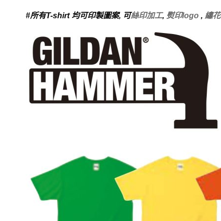
#
所有
T-shirt
均可印製圖案
,
可
絲印加工
,
熨印logo
,
繡花