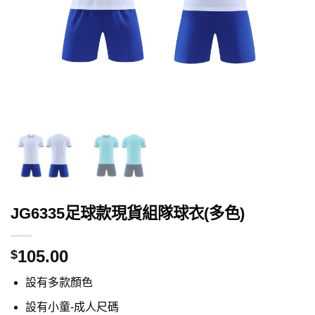
JG6335足球款現貨組隊球衣(多色)
105.00
$
設有多款顏色
設有小童-成人尺碼