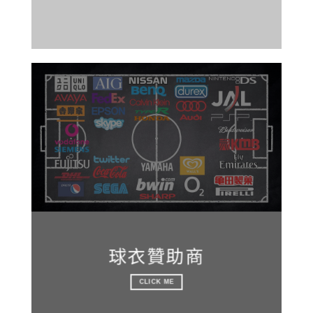
球衣贊助商
CLICK ME