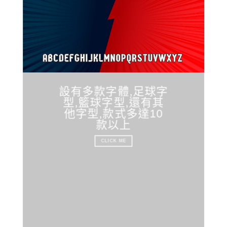
設有多款字體,足球字
型,籃球字型,還有其
他字型,款式多達10
款以上
CLICK ME