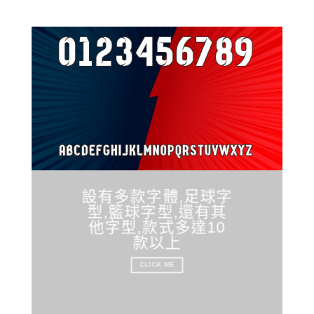
設有多款字體,足球字
型,籃球字型,還有其
他字型,款式多達10
款以上
CLICK ME