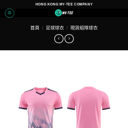
Skip
HONG KONG MY-TEE COMPANY
to
content
首頁
/
足球球衣
/
現貨組隊球衣