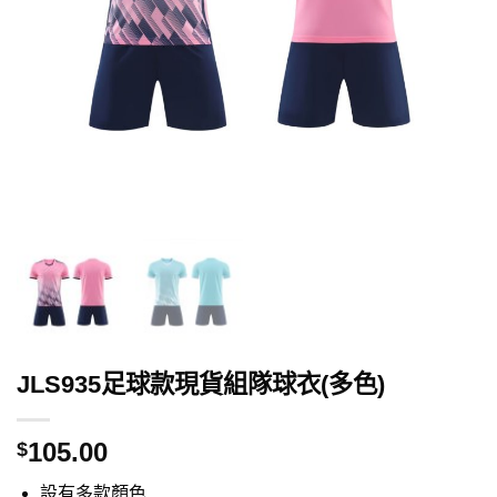
JLS935足球款現貨組隊球衣(多色)
105.00
$
設有多款顏色