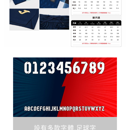
設有多款字體,足球字