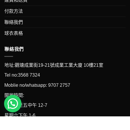
運費和送貨
付款方法
聯絡我們
球衣表格
聯絡我們
地址:觀塘成業街19-21號成業工業大廈 10樓21室
Tel no:3568 7324
Moblie no/whatsapp: 9707 2757
開放時間:
星期一至五中午 12-7
星期六下午 1-6
星期日和公眾假期休息