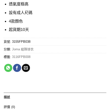
透氣度極高
設有成人尺碼
4款顏色
起貨期10天
貨號:
3155FPB038
分類:
Joma 組隊球衣
標籤:
3116FPB008
描述
評價 (0)