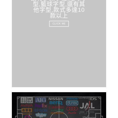
型,籃球字型,還有其
他字型,款式多達10
款以上
CLICK ME