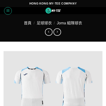
Skip
HONG KONG MY-TEE COMPANY
to
content
首頁
/
足球球衣
/
Joma 組隊球衣