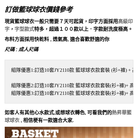
訂做籃球球衣價錢參考
現貨籃球球衣一般只需要７天可起貨，印字方面採用
高級印
字
，
字型款式
特多，超過１００款以上．字款耐洗度極高。
布料方面採用快乾料 , 透氣高, 適合喜歡舒適的你
尺碼 : 成人尺碼
組隊優惠1:訂造10套JY2110款 籃球球衣款套裝 (衫+褲) + 高
組隊優惠2:訂造10套JY2110款 籃球球衣款套裝(衫+褲)+ 高級
組隊優惠3:訂造10套JY2110款 籃球球衣款套裝(衫+褲)+ 高級
如客人有其他心水款式,或想球衣轉色, 可看我們的
熱昇華籃
球球衣
, 相信梗有一款適合大家.