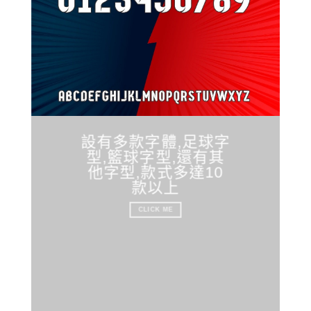
設有多款字體,足球字
型,籃球字型,還有其
他字型,款式多達10
款以上
CLICK ME