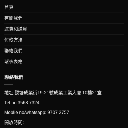
首頁
有關我們
運費和送貨
付款方法
聯絡我們
球衣表格
聯絡我們
地址:觀塘成業街19-21號成業工業大廈 10樓21室
Tel no:3568 7324
Moblie no/whatsapp: 9707 2757
開放時間: