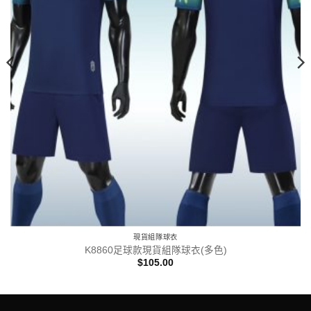
現貨組隊球衣
K8860足球款現貨組隊球衣(多色)
$
105.00