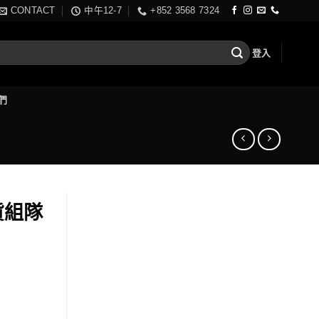
CONTACT
中午12-7
+852 3568 7324
登入
們
貨組隊