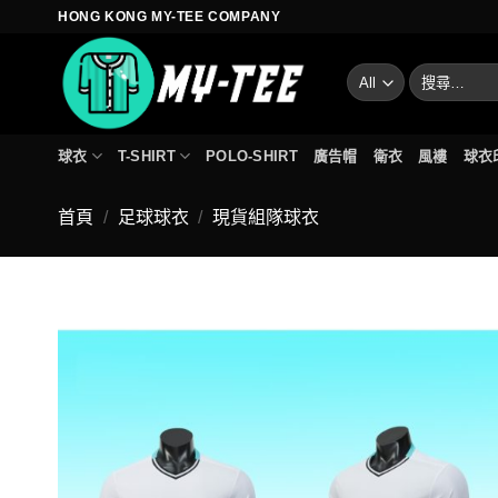
Skip
HONG KONG MY-TEE COMPANY
to
content
搜
尋
關
鍵
球衣
T-SHIRT
POLO-SHIRT
廣告帽
衛衣
風褸
球衣
字:
首頁
/
足球球衣
/
現貨組隊球衣