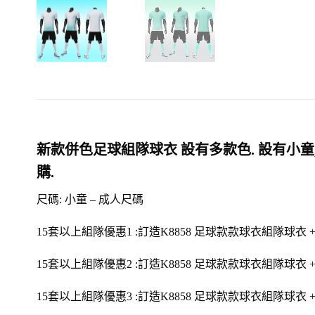
新款併色足球組隊球衣 設有多款色. 設有小
購.
尺碼: 小童 – 成人尺碼
15套以上組隊
優惠1 :訂造K8858 足球款款球衣組隊球衣 +
15套以上組隊
優惠2 :訂造K8858 足球款款球衣組隊球衣 +
15套以上組隊
優惠3 :訂造K8858 足球款款球衣組隊球衣 +