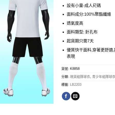
設有小童-成人尺碼
面料成分:100%聚酯纖維
透氣度高
面料類型: 針孔布
起貨期只需7天
優質快干面料,穿著更舒適
表現
貨號:
K8858
分類:
現貨組隊球衣
,
青少年組隊球
標籤:
LB2203