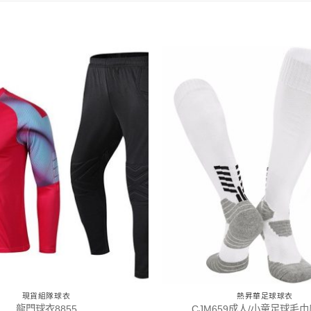
現貨組隊球衣
熱昇華足球球衣
龍門球衣8855
CJM659成人/小童足球毛