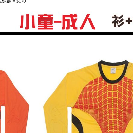
球襪 = $
170