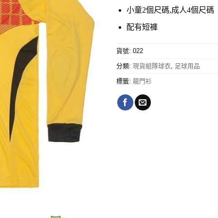
小童2個尺碼,成人4個尺碼
配有短褲
貨號:
022
分類:
現貨組隊球衣
,
足球用品
標籤:
龍門衫