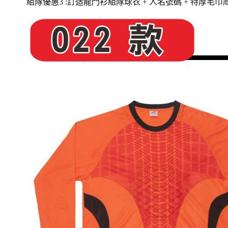
組隊
優惠3 :訂造
龍門衫組隊球衣
+ 人名號碼 + 特厚毛巾底