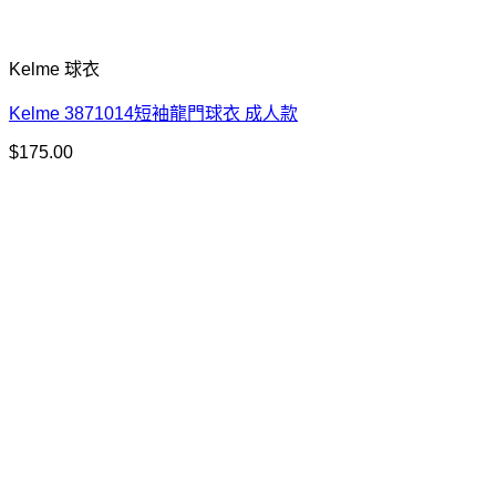
Kelme 球衣
Kelme 3871014短袖龍門球衣 成人款
$
175.00