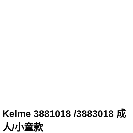
Kelme 3881018 /3883018 成
人/小童款