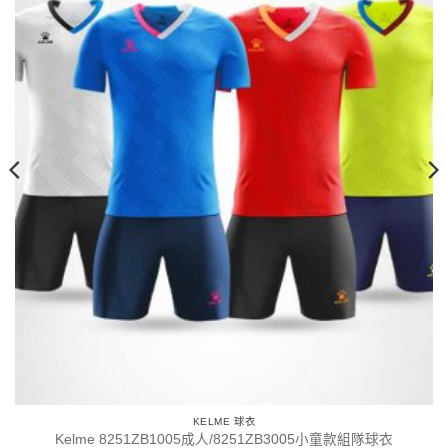
KELME 球衣
Kelme 8251ZB1005成人/8251ZB3005小童款組隊球衣