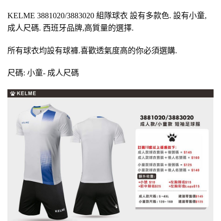
KELME 3881020/3883020 組隊球衣 設有多款色. 設有小童,
成人尺碼. 西班牙品牌,高質量的選擇.
所有球衣均設有球褲.喜歡透氣度高的你必須選購.
尺碼: 小童- 成人尺碼