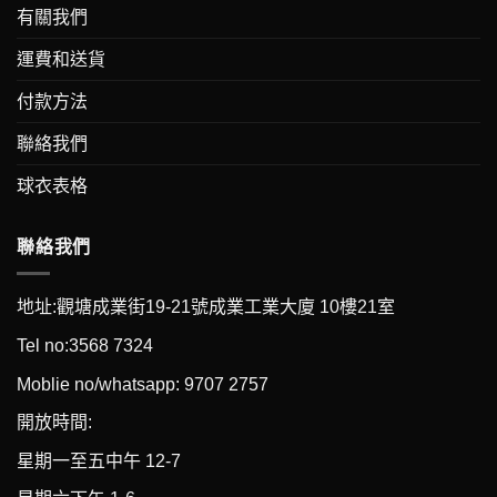
有關我們
運費和送貨
付款方法
聯絡我們
球衣表格
聯絡我們
地址:觀塘成業街19-21號成業工業大廈 10樓21室
Tel no:3568 7324
Moblie no/whatsapp: 9707 2757
開放時間:
星期一至五中午 12-7