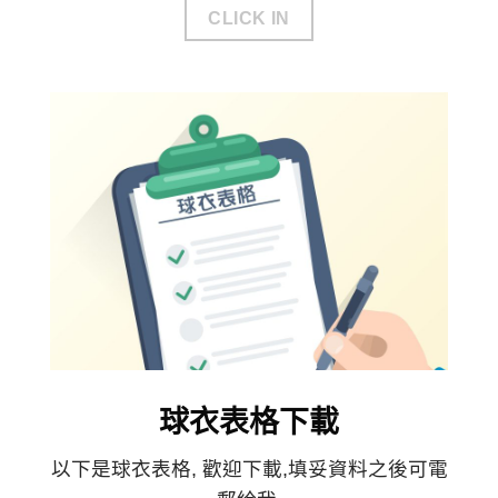
CLICK IN
球衣表格下載
以下是球衣表格, 歡迎下載,填妥資料之後可電