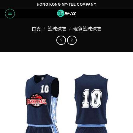
Skip
HONG KONG MY-TEE COMPANY
to
content
首頁
/
籃球球衣
/
現貨籃球球衣