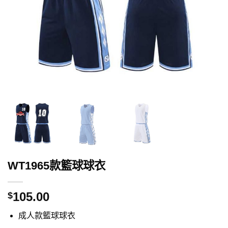
WT1965款籃球球衣
105.00
$
成人款籃球球衣